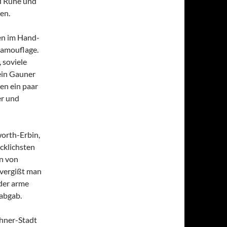
nd Ruhe und
en.
en im Hand-
Camouflage.
 soviele
ein Gauner
sen ein paar
er und
worth-Erbin,
ücklichsten
n von
 vergißt man
 der arme
 abgab.
ohner-Stadt