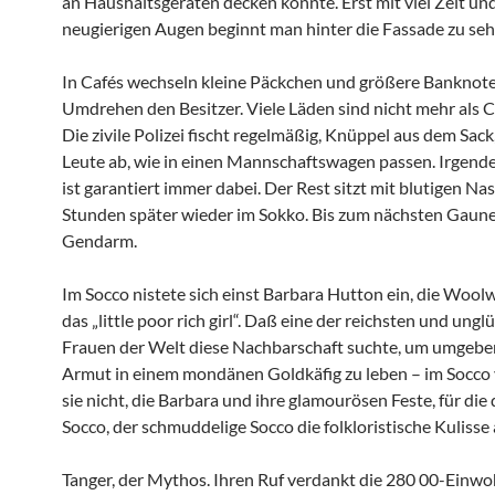
an Haushaltsgeräten decken könnte. Erst mit viel Zeit u
neugierigen Augen beginnt man hinter die Fassade zu seh
In Cafés wechseln kleine Päckchen und größere Banknot
Umdrehen den Besitzer. Viele Läden sind nicht mehr als 
Die zivile Polizei fischt regelmäßig, Knüppel aus dem Sack,
Leute ab, wie in einen Mannschaftswagen passen. Irgend
ist garantiert immer dabei. Der Rest sitzt mit blutigen Na
Stunden später wieder im Sokko. Bis zum nächsten Gaun
Gendarm.
Im Socco nistete sich einst Barbara Hutton ein, die Wool
das „little poor rich girl“. Daß eine der reichsten und ungl
Frauen der Welt diese Nachbarschaft suchte, um umgebe
Armut in einem mondänen Goldkäfig zu leben – im Socco
sie nicht, die Barbara und ihre glamourösen Feste, für die
Socco, der schmuddelige Socco die folkloristische Kulisse
Tanger, der Mythos. Ihren Ruf verdankt die 280 00-Einw