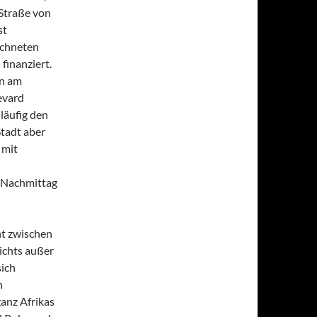
 Straße von
st
eichneten
finanziert.
un am
evard
iläufig den
tadt aber
 mit
m Nachmittag
ht zwischen
ichts außer
sich
n
anz Afrikas