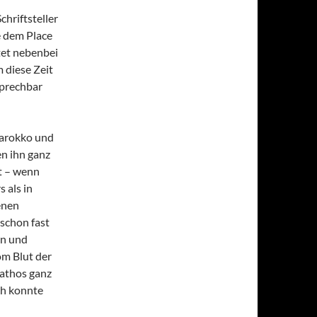
chriftsteller
e dem Place
ätet nebenbei
m diese Zeit
sprechbar
Marokko und
en ihn ganz
lt – wenn
s als in
enen
schon fast
en und
om Blut der
Pathos ganz
ch konnte