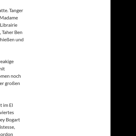
tte. Tanger
ch Madame
Librairie
, Taher Ben
n hießen und
reakige
mit
römen noch
der großen
t im El
viertes
ey Bogart
stesse,
Gordon