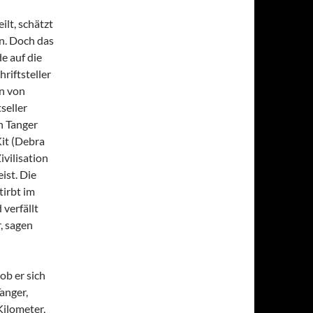
lt, schätzt
en. Doch das
e auf die
riftsteller
n von
seller
n Tanger
Kit (Debra
ivilisation
ist. Die
tirbt im
verfällt
, sagen
ob er sich
Tanger,
Kilometer,