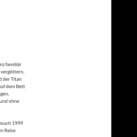
nz familiär
n vergöttern,
d der Titan
auf dem Bett
gen,
 und ohne
Besuch 1999
in Reise