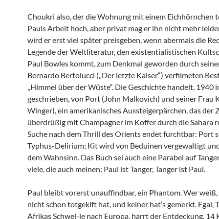
Choukri also, der die Wohnung mit einem Eichhörnchen tei
Pauls Arbeit hoch, aber privat mag er ihn nicht mehr leid
wird er erst viel später preisgeben, wenn abermals die Red
Legende der Weltliteratur, den existentialistischen Kultsch
Paul Bowles kommt, zum Denkmal geworden durch seine
Bernardo Bertolucci („Der letzte Kaiser“) verfilmeten Best
„Himmel über der Wüste“. Die Geschichte handelt, 1940 i
geschrieben, von Port (John Malkovich) und seiner Frau 
Winger), ein amerikanisches Aussteigerpärchen, das der Z
überdrüßig mit Champagner im Koffer durch die Sahara re
Suche nach dem Thrill des Orients endet furchtbar: Port s
Typhus-Delirium; Kit wird von Beduinen vergewaltigt und 
dem Wahnsinn. Das Buch sei auch eine Parabel auf Tanger
viele, die auch meinen: Paul ist Tanger, Tanger ist Paul.
Paul bleibt vorerst unauffindbar, ein Phantom. Wer weiß, 
nicht schon totgekift hat, und keiner hat’s gemerkt. Egal, 
Afrikas Schwel-le nach Europa, harrt der Entdeckung. 14 