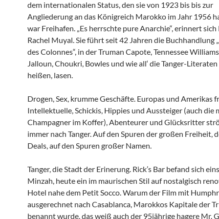
dem internationalen Status, den sie von 1923 bis bis zur
Angliederung an das Königreich Marokko im Jahr 1956 ha
war Freihafen. „Es herrschte pure Anarchie“, erinnert si
Rachel Muyal. Sie führt seit 42 Jahren die Buchhandlung „
des Colonnes“, in der Truman Capote, Tennessee Williams
Jalloun, Choukri, Bowles und wie all‘ die Tanger-Literate
heißen, lasen.
Drogen, Sex, krumme Geschäfte. Europas und Amerikas f
Intellektuelle, Schickis, Hippies und Aussteiger (auch die 
Champagner im Koffer), Abenteurer und Glücksritter st
immer nach Tanger. Auf den Spuren der großen Freiheit, 
Deals, auf den Spuren großer Namen.
Tanger, die Stadt der Erinerung. Rick’s Bar befand sich eins
Minzah, heute ein im maurischen Stil auf nostalgisch reno
Hotel nahe dem Petit Socco. Warum der Film mit Humphr
ausgerechnet nach Casablanca, Marokkos Kapitale der Tri
benannt wurde, das weiß auch der 95jährige hagere Mr. 