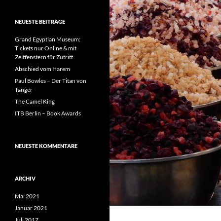
NEUESTE BEITRÄGE
Grand Egyptian Museum:
Tickets nur Online & mit
Zeitfenstern für Zutritt
Abschied vom Harem
Paul Bowles – Der Titan von
Tanger
The Camel King
ITB Berlin – Book Awards
NEUESTE KOMMENTARE
ARCHIV
Mai 2021
Januar 2021
Juli 2017