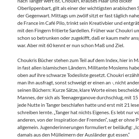
nach Tanger wert ist. Choukri, krauses Haar und dicker
Oberlippenbart, gilt als einer der wichtigsten arabischen S
der Gegenwart. Mittags um zwölf sitzt er fast täglich nah
de France im Café Pilo, trinkt sein Kreativbier und entgr
mit den Fingern fritierte Sardellen. Früher war Choukri u
schon so betrunken oder zugekifft, daß er kaum mehr an
war. Aber mit 60 kennt er nun schon Maß und Ziel.
Choukris Bücher stehen zum Teil auf dem Index, hier in 
in fast allen islamischen Ländern. Militante Moslems hab
oben auf ihre schwarze Todesliste gesetzt. Choukri erzäh
man ihn ausfragt, sonst schweigt er einen an -, nicht ander
seinen Büchern: Kurze Sätze, klare Worte eines bescheid
Mannes, der sich als Teenagerganove durchschlug, mit 15 
jede Nutte in Tanger beschlafen hatte und erst mit 21 les
schreiben lernte. „Tanger hat nichts Eigenes. Es lebt nur v
anderen, von der Inspiration der Fremden“, sagt er ohne 
allgemein. Jugenderinnerungen formuliert er beiläufig: „I
damals aus den Mülleimern der Ausländer gut essen.“