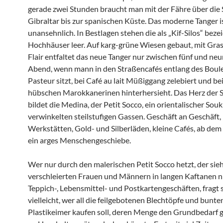
gerade zwei Stunden braucht man mit der Fähre über die
Gibraltar bis zur spanischen Küste. Das moderne Tanger i
unansehnlich. In Bestlagen stehen die als „Kif-Silos“ bez
Hochhäuser leer. Auf karg-grüne Wiesen gebaut, mit Gras 
Flair entfaltet das neue Tanger nur zwischen fünf und ne
Abend, wenn mann in den Straßencafés entlang des Boul
Pasteur sitzt, bei Café au lait Müßiggang zelebiert und be
hübschen Marokkanerinen hinterhersieht. Das Herz der S
bildet die Medina, der Petit Socco, ein orientalischer Souk
verwinkelten steilstufigen Gassen. Geschäft an Geschäft,
Werkstätten, Gold- und Silberläden, kleine Cafés, ab de
ein arges Menschengeschiebe.
Wer nur durch den malerischen Petit Socco hetzt, der sie
verschleierten Frauen und Männern in langen Kaftanen n
Teppich-, Lebensmittel- und Postkartengeschäften, fragt 
vielleicht, wer all die feilgebotenen Blechtöpfe und bunte
Plastikeimer kaufen soll, deren Menge den Grundbedarf g