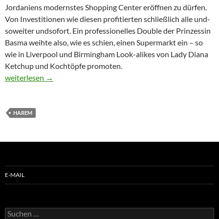
Jordaniens modernstes Shopping Center eröffnen zu dürfen.
Von Investitionen wie diesen profitierten schließlich alle und-
soweiter undsofort. Ein professionelles Double der Prinzessin
Basma weihte also, wie es schien, einen Supermarkt ein – so
wie in Liverpool und Birmingham Look-alikes von Lady Diana
Ketchup und Kochtöpfe promoten.
Abschied vom Harem
weiterlesen
→
HAREM
E-MAIL
Suchen